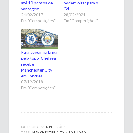
até 10 pontos de
poder voltar para o
vantagem
G4
24/02/2017
28/02/2021
Em "Competições"
Em "Competições"
Para seguir na briga
pelo topo, Chelsea
recebe
Manchester City
em Londres
07/12/2018
Em "Competições"
CATEGORY:
COMPETIÇÕES
TAGS:
MANCHESTER CITY
•
PÓS-JOGO