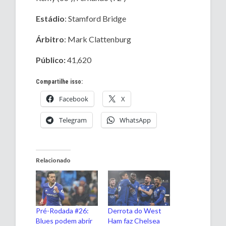
Estádio
: Stamford Bridge
Árbitro
: Mark Clattenburg
Público:
41,620
Compartilhe isso:
Facebook
X
Telegram
WhatsApp
Relacionado
Pré-Rodada #26:
Derrota do West
Blues podem abrir
Ham faz Chelsea