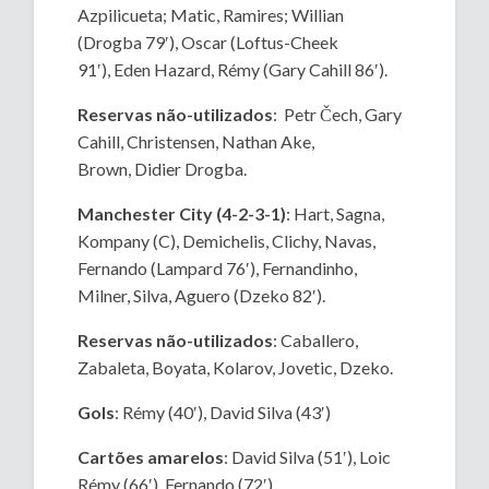
Azpilicueta; Matic, Ramires; Willian
(Drogba 79′), Oscar (Loftus-Cheek
91′), Eden Hazard, Rémy (Gary Cahill 86′).
Reservas não-utilizados
: Petr Čech, Gary
Cahill, Christensen, Nathan Ake,
Brown, Didier Drogba.
Manchester City (4-2-3-1)
: Hart, Sagna,
Kompany (C), Demichelis, Clichy, Navas,
Fernando (Lampard 76′), Fernandinho,
Milner, Silva, Aguero (Dzeko 82′).
Reservas não-utilizados
: Caballero,
Zabaleta, Boyata, Kolarov, Jovetic, Dzeko.
Gols
: Rémy (40′), David Silva (43′)
Cartões amarelos
: David Silva (51′), Loic
Rémy (66′), Fernando (72′)