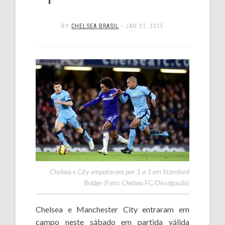
BY
CHELSEA BRASIL
•
JAN 31, 2015
Chelsea e City empataram por 1 a 1 em Stamford
Bridge (Foto: Chelsea FC/Divulgação)
Chelsea e Manchester City entraram em
campo neste sábado em partida válida