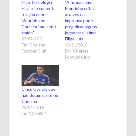
Filipe Luís elogia
“A forma como
Hazard e comenta
Mourinho critica
relação com
através da
Mourinho no
imprensa pode
Chelsea “me senti
prejudicar alguns
traído”
jogadores”, afima
23/02/2021
Filipe Luís
Em "Chelsea
13/11/2015
Football Club"
Em "Chelsea
Football Club"
Cinco laterais que
não deram certo no
Chelsea
25/04/2019
Em "Opinião"