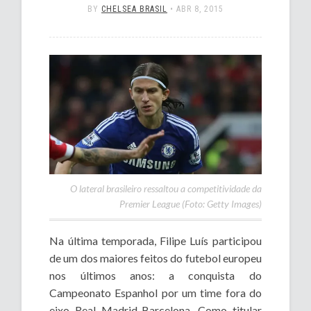
BY
CHELSEA BRASIL
•
ABR 8, 2015
O lateral brasileiro ressaltou a competitividade da
Premier League (Foto: Getty Images)
Na última temporada, Filipe Luís participou
de um dos maiores feitos do futebol europeu
nos últimos anos: a conquista do
Campeonato Espanhol por um time fora do
eixo Real Madrid-Barcelona. Como titular