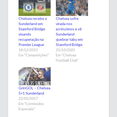
Chelsea recebe o
Chelsea sofre
Sunderland em
virada nos
Stamford Bridge
acréscimos e vê
visando
Sunderland
recuperação na
quebrar tabu em
Premier League
Stamford Bridge
18/12/2015
25/10/2025
Em "Competições"
Em "Chelsea
Football Club"
GrinGOL – Chelsea
5×1 Sunderland
22/05/2017
Em "Conteúdos
Especiais"