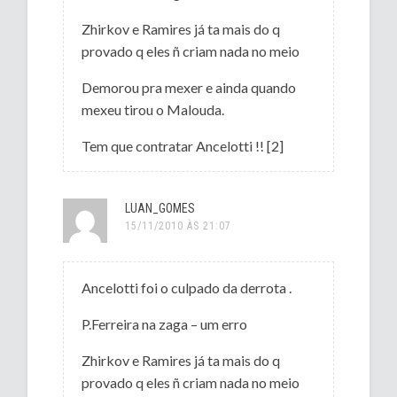
Zhirkov e Ramires já ta mais do q
provado q eles ñ criam nada no meio
Demorou pra mexer e ainda quando
mexeu tirou o Malouda.
Tem que contratar Ancelotti !! [2]
LUAN_GOMES
15/11/2010 ÀS 21:07
Ancelotti foi o culpado da derrota .
P.Ferreira na zaga – um erro
Zhirkov e Ramires já ta mais do q
provado q eles ñ criam nada no meio