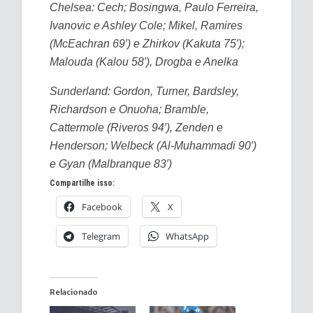
Chelsea: Cech; Bosingwa, Paulo Ferreira,
Ivanovic e Ashley Cole; Mikel, Ramires
(McEachran 69′) e Zhirkov (Kakuta 75′);
Malouda (Kalou 58′), Drogba e Anelka
Sunderland: Gordon, Turner, Bardsley,
Richardson
e Onuoha; Bramble,
Cattermole (Riveros 94′), Zenden e
Henderson
; Welbeck (Al-Muhammadi 90′)
e Gyan (Malbranque 83′)
Compartilhe isso:
Facebook
X
Telegram
WhatsApp
Relacionado