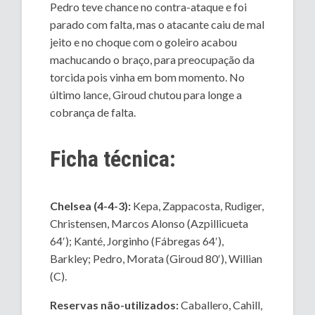
Pedro teve chance no contra-ataque e foi
parado com falta, mas o atacante caiu de mal
jeito e no choque com o goleiro acabou
machucando o braço, para preocupação da
torcida pois vinha em bom momento. No
último lance, Giroud chutou para longe a
cobrança de falta.
Ficha técnica:
Chelsea (4-4-3):
Kepa, Zappacosta, Rudiger,
Christensen, Marcos Alonso (Azpillicueta
64′); Kanté, Jorginho (Fábregas 64′),
Barkley; Pedro, Morata (Giroud 80′), Willian
(C).
Reservas não-utilizados:
Caballero, Cahill,