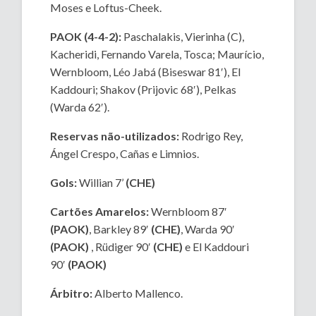
Moses e Loftus-Cheek.
PAOK (4-4-2):
Paschalakis, Vierinha (C),
Kacheridi, Fernando Varela, Tosca; Maurício,
Wernbloom, Léo Jabá (Biseswar 81′), El
Kaddouri; Shakov (Prijovic 68′), Pelkas
(Warda 62′).
Reservas não-utilizados:
Rodrigo Rey,
Ángel Crespo, Cañas e Limnios.
Gols:
Willian 7’
(CHE)
Cartões Amarelos:
Wernbloom 87′
(PAOK)
, Barkley 89′
(CHE)
, Warda 90′
(PAOK)
, Rüdiger 90′
(CHE)
e El Kaddouri
90′
(PAOK)
Árbitro:
Alberto Mallenco.