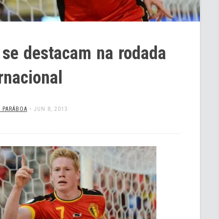
 se destacam na rodada
rnacional
S PARÁBOA
•
JUN 8, 2013