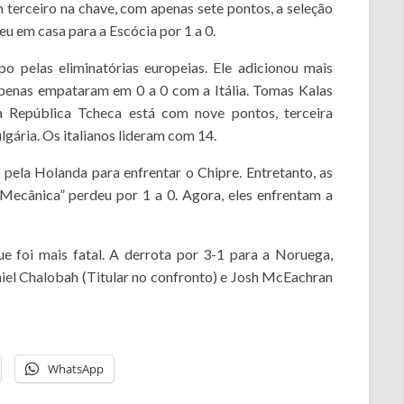
 terceiro na chave, com apenas sete pontos, a seleção
eu em casa para a Escócia por 1 a 0.
o pelas eliminatórias europeias. Ele adicionou mais
 apenas empataram em 0 a 0 com a Itália. Tomas Kalas
a República Tcheca está com nove pontos, terceira
gária. Os italianos lideram com 14.
ela Holanda para enfrentar o Chipre. Entretanto, as
 Mecânica” perdeu por 1 a 0. Agora, eles enfrentam a
e foi mais fatal. A derrota por 3-1 para a Noruega,
niel Chalobah (Titular no confronto) e Josh McEachran
WhatsApp