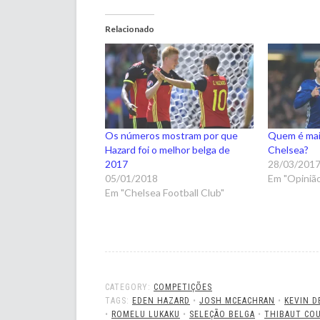
Relacionado
Os números mostram por que
Quem é mai
Hazard foi o melhor belga de
Chelsea?
2017
28/03/201
05/01/2018
Em "Opiniã
Em "Chelsea Football Club"
CATEGORY:
COMPETIÇÕES
TAGS:
EDEN HAZARD
•
JOSH MCEACHRAN
•
KEVIN D
•
ROMELU LUKAKU
•
SELEÇÃO BELGA
•
THIBAUT CO