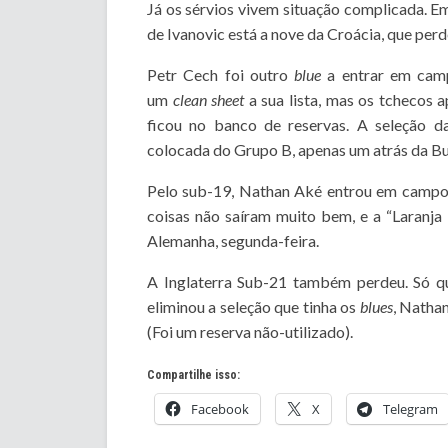
Já os sérvios vivem situação complicada. Em
de Ivanovic está a nove da Croácia, que perd
Petr Cech foi outro
blue
a entrar em camp
um
clean sheet
a sua lista, mas os tchecos
ficou no banco de reservas. A seleção d
colocada do Grupo B, apenas um atrás da Bul
Pelo sub-19, Nathan Aké entrou em campo p
coisas não saíram muito bem, e a “Laranja
Alemanha, segunda-feira.
A Inglaterra Sub-21 também perdeu. Só qu
eliminou a seleção que tinha os
blues
, Natha
(Foi um reserva não-utilizado).
Compartilhe isso:
Facebook
X
Telegram