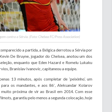
gem contra a Sérvia. (Foto: Chelsea FC/Press Association)
comparecido a partida, a Bélgica derrotou a Sérvia por
. Kevin De Bruyne, jogador do Chelsea, anotou um dos
a seleção, enquanto que Eden Hazard e Romelu Lukaku
rvios, Branislav Ivanovic, capitaneou a equipe.
enas 13 minutos, após completar de ‘peixinho’, um
 para os mandantes, e aos 86′, Aleksandar Kolarov
tá muito próxima de vir ao Brasil em 2014. Com esse
lmots, garantiu pelo menos a segunda colocação, hoje