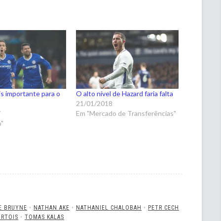
s importante para o
O alto nível de Hazard faria falta
21/01/2018
7
Em "Mercado de Transferências"
o"
E BRUYNE
•
NATHAN AKE
•
NATHANIEL CHALOBAH
•
PETR CECH
URTOIS
•
TOMAS KALAS