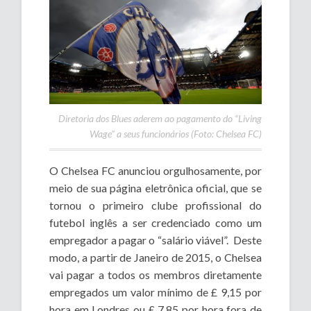
Diretoria dos Blues aderem ao pagamento do “Living
Wage” a seus funcionários (
Foto: Chelsea FC
)
O Chelsea FC anunciou orgulhosamente, por
meio de sua página eletrônica oficial, que se
tornou o primeiro clube profissional do
futebol inglês a ser credenciado como um
empregador a pagar o “salário viável”. Deste
modo, a partir de Janeiro de 2015, o Chelsea
vai pagar a todos os membros diretamente
empregados um valor mínimo de £ 9,15 por
hora em Londres ou £ 7,85 por hora fora de