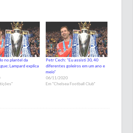
do no plantel da
Petr Cech: “Eu assisti 30, 40
gue; Lampard explica
diferentes goleiros em um ano e
meio”
0
06/11/2020
ições"
Em "Chelsea Football Club"