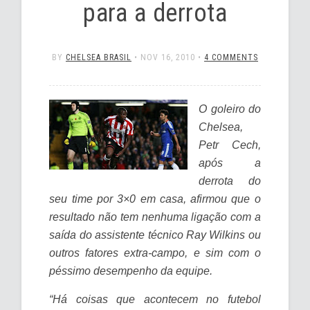
para a derrota
BY
CHELSEA BRASIL
•
NOV 16, 2010
•
4 COMMENTS
O goleiro do
Chelsea,
Petr Cech,
após a
derrota do
seu time por 3×0 em casa, afirmou que o
resultado não tem nenhuma ligação com a
saída do assistente técnico Ray Wilkins ou
outros fatores extra-campo, e sim com o
péssimo desempenho da equipe.
“Há coisas que acontecem no futebol