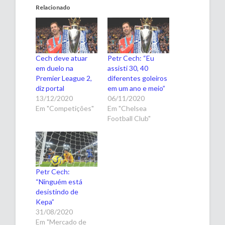
Relacionado
Cech deve atuar
Petr Cech: “Eu
em duelo na
assisti 30, 40
Premier League 2,
diferentes goleiros
diz portal
em um ano e meio”
13/12/2020
06/11/2020
Em "Competições"
Em "Chelsea
Football Club"
Petr Cech:
“Ninguém está
desistindo de
Kepa”
31/08/2020
Em "Mercado de