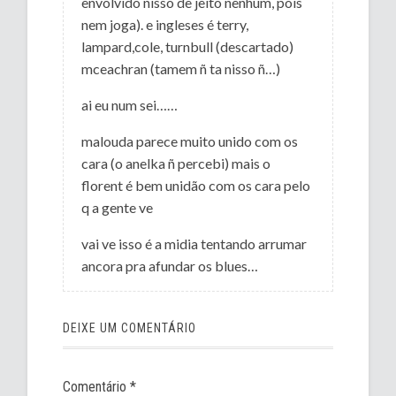
envolvido nisso de jeito nenhum, pois
nem joga). e ingleses é terry,
lampard,cole, turnbull (descartado)
mceachran (tamem ñ ta nisso ñ…)
ai eu num sei……
malouda parece muito unido com os
cara (o anelka ñ percebi) mais o
florent é bem unidão com os cara pelo
q a gente ve
vai ve isso é a midia tentando arrumar
ancora pra afundar os blues…
DEIXE UM COMENTÁRIO
Comentário
*