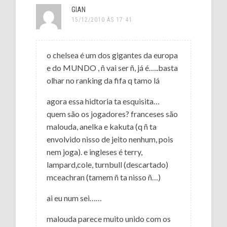
GIAN
15/12/2010 ÀS 17:41
o chelsea é um dos gigantes da europa
e do MUNDO , ñ vai ser ñ, já é…..basta
olhar no ranking da fifa q tamo lá
agora essa hidtoria ta esquisita…
quem são os jogadores? franceses são
malouda, anelka e kakuta (q ñ ta
envolvido nisso de jeito nenhum, pois
nem joga). e ingleses é terry,
lampard,cole, turnbull (descartado)
mceachran (tamem ñ ta nisso ñ…)
ai eu num sei……
malouda parece muito unido com os