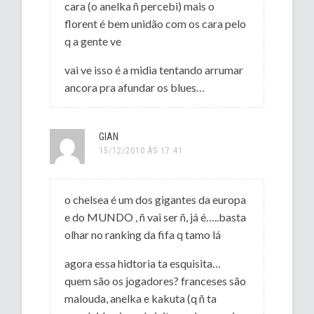
cara (o anelka ñ percebi) mais o
florent é bem unidão com os cara pelo
q a gente ve
vai ve isso é a midia tentando arrumar
ancora pra afundar os blues…
GIAN
15/12/2010 ÀS 17:41
o chelsea é um dos gigantes da europa
e do MUNDO , ñ vai ser ñ, já é…..basta
olhar no ranking da fifa q tamo lá
agora essa hidtoria ta esquisita…
quem são os jogadores? franceses são
malouda, anelka e kakuta (q ñ ta