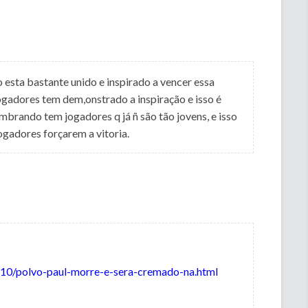
esta bastante unido e inspirado a vencer essa
gadores tem dem,onstrado a inspiração e isso é
brando tem jogadores q já ñ são tão jovens, e isso
ogadores forçarem a vitoria.
/10/polvo-paul-morre-e-sera-cremado-na.html