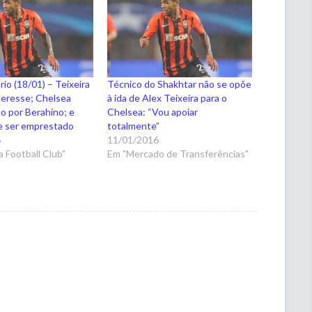
io (18/01) – Teixeira
Técnico do Shakhtar não se opõe
nteresse; Chelsea
à ida de Alex Teixeira para o
to por Berahino; e
Chelsea: “Vou apoiar
e ser emprestado
totalmente”
6
11/01/2016
 Football Club"
Em "Mercado de Transferências"