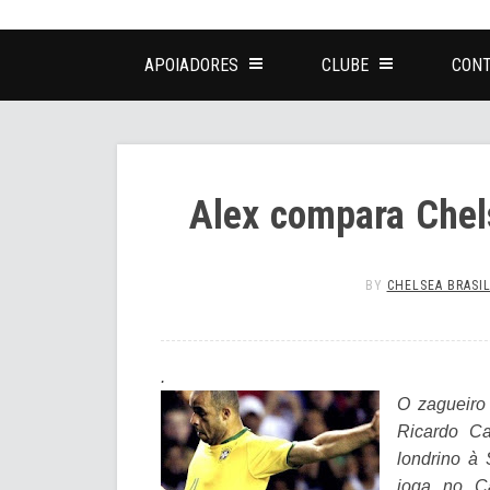
APOIADORES
CLUBE
CONT
Alex compara Chels
BY
CHELSEA BRASI
.
O zagueiro 
Ricardo Ca
londrino à 
joga no C