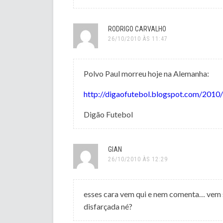
RODRIGO CARVALHO
26/10/2010 ÀS 11:47
Polvo Paul morreu hoje na Alemanha:
http://digaofutebol.blogspot.com/2010
Digão Futebol
GIAN
26/10/2010 ÀS 12:29
esses cara vem qui e nem comenta… vem s
disfarçada né?