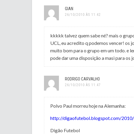
GIAN
26/10/2010 ÀS 11:42
kkkkk talvez quem sabe né? mais o grupo 
UCL, eu acredito q podemos vencer! os jo
muito bom para o grupo em um todo. e lem
pode dar uma disposição a masi para os j
RODRIGO CARVALHO
26/10/2010 ÀS 11:47
Polvo Paul morreu hoje na Alemanha:
http://digaofutebol.blogspot.com/2010
Digão Futebol