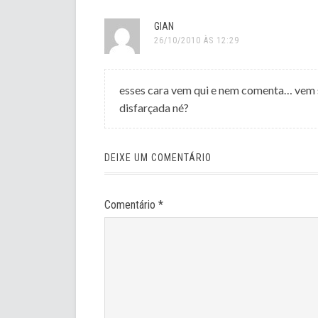
GIAN
26/10/2010 ÀS 12:29
esses cara vem qui e nem comenta… vem s
disfarçada né?
DEIXE UM COMENTÁRIO
Comentário
*