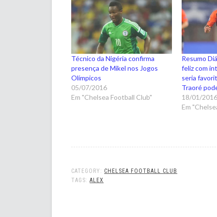
Técnico da Nigéria confirma
Resumo Diár
presença de Mikel nos Jogos
feliz com i
Olímpicos
seria favori
05/07/2016
Traoré pod
Em "Chelsea Football Club"
18/01/201
Em "Chelsea
CATEGORY:
CHELSEA FOOTBALL CLUB
TAGS:
ALEX