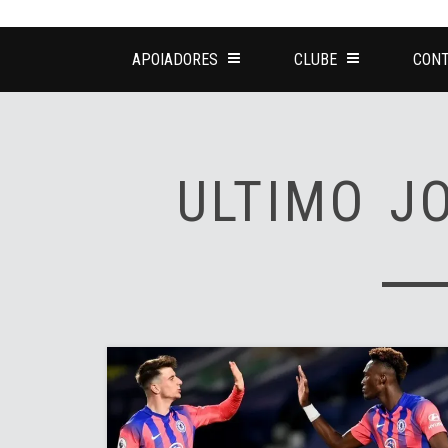
APOIADORES
CLUBE
CONT
ULTIMO J