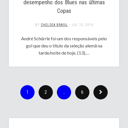
desempenho dos Blues nas últimas
Copas
BY
CHELSEA BRASIL
•
JUL 13, 2014
André Schürrle foi um dos responsáveis pelo
gol que deu o título da seleção alemã na
tarde/noite de hoje, (13),…
1
2
…
6