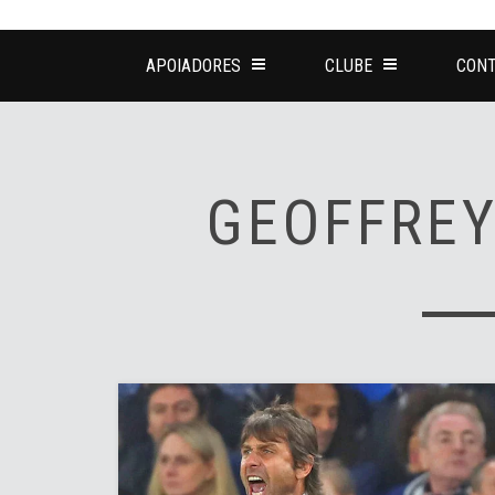
APOIADORES
CLUBE
CONT
GEOFFRE