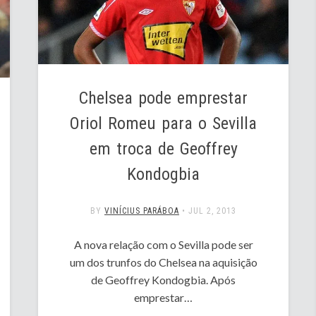
Chelsea pode emprestar
Oriol Romeu para o Sevilla
em troca de Geoffrey
Kondogbia
BY
VINÍCIUS PARÁBOA
•
JUL 2, 2013
A nova relação com o Sevilla pode ser
um dos trunfos do Chelsea na aquisição
de Geoffrey Kondogbia. Após
emprestar…