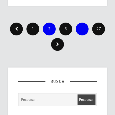
1
2
3
…
27
BUSCA