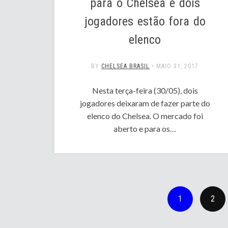
para o Chelsea e dois
jogadores estão fora do
elenco
BY
CHELSEA BRASIL
•
MAIO 31, 2017
Nesta terça-feira (30/05), dois
jogadores deixaram de fazer parte do
elenco do Chelsea. O mercado foi
aberto e para os…
1
2