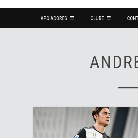
APOIADORES
CLUBE
CONT
ANDR