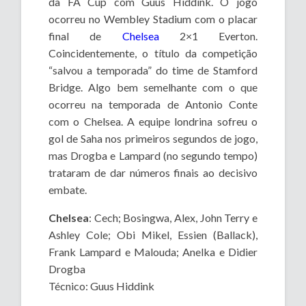
da FA Cup com Guus Hiddink. O jogo
ocorreu no Wembley Stadium com o placar
final de
Chelsea
2×1 Everton.
Coincidentemente, o título da competição
“salvou a temporada” do time de Stamford
Bridge. Algo bem semelhante com o que
ocorreu na temporada de Antonio Conte
com o Chelsea. A equipe londrina sofreu o
gol de Saha nos primeiros segundos de jogo,
mas Drogba e Lampard (no segundo tempo)
trataram de dar números finais ao decisivo
embate.
Chelsea
: Cech; Bosingwa, Alex, John Terry e
Ashley Cole; Obi Mikel, Essien (Ballack),
Frank Lampard e Malouda; Anelka e Didier
Drogba
Técnico: Guus Hiddink