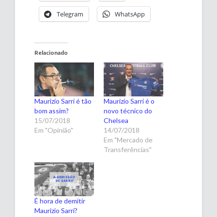
Telegram
WhatsApp
Relacionado
Maurizio Sarri é tão
Maurizio Sarri é o
bom assim?
novo técnico do
15/07/2018
Chelsea
Em "Opinião"
14/07/2018
Em "Mercado de
Transferências"
É hora de demitir
Maurizio Sarri?