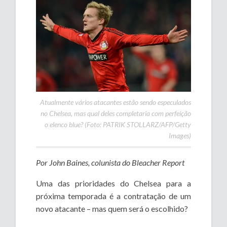
Atualmente vários atacantes estão sendo especulados
no Chelsea, mas qual deles completaria com perfeição
o elenco blue? (Foto: PATRIK STOLLARZ/AFP/Getty
Images)
Por John Baines, colunista do Bleacher Report
Uma das prioridades do Chelsea para a
próxima temporada é a contratação de um
novo atacante – mas quem será o escolhido?