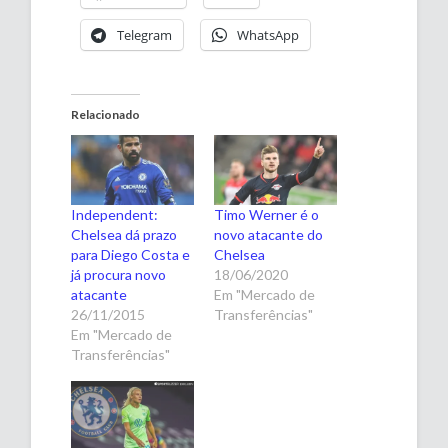
Telegram
WhatsApp
Relacionado
Independent:
Timo Werner é o
Chelsea dá prazo
novo atacante do
para Diego Costa e
Chelsea
já procura novo
18/06/2020
atacante
Em "Mercado de
26/11/2015
Transferências"
Em "Mercado de
Transferências"