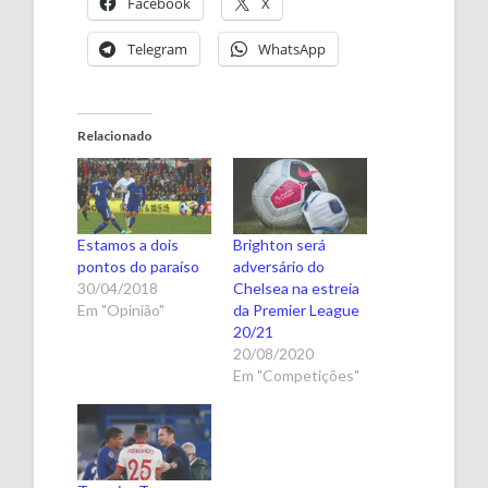
Facebook
X
Telegram
WhatsApp
Relacionado
Estamos a dois
Brighton será
pontos do paraíso
adversário do
30/04/2018
Chelsea na estreia
Em "Opinião"
da Premier League
20/21
20/08/2020
Em "Competições"