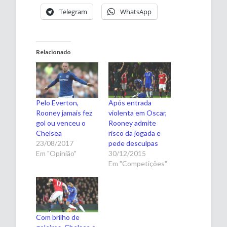
Telegram
WhatsApp
Relacionado
Pelo Everton,
Após entrada
Rooney jamais fez
violenta em Oscar,
gol ou venceu o
Rooney admite
Chelsea
risco da jogada e
23/08/2017
pede desculpas
Em "Opinião"
30/12/2015
Em "Competições"
Com brilho de