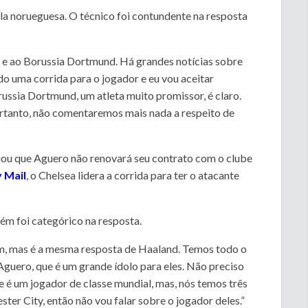
ela norueguesa. O técnico foi contundente na resposta
r e ao Borussia Dortmund.
Há grandes notícias sobre
ndo uma corrida para o jogador e eu vou aceitar
ussia Dortmund, um atleta muito promissor, é claro.
ortanto, não comentaremos mais nada a respeito de
iou que Aguero não renovará seu contrato com o clube
y Mail
, o Chelsea lidera a corrida para ter o atacante
m foi categórico na resposta.
, mas é a mesma resposta de Haaland.
Temos todo o
Aguero, que é um grande ídolo para eles.
Não preciso
le é um jogador de classe mundial, mas, nós temos três
r City, então não vou falar sobre o jogador deles.”