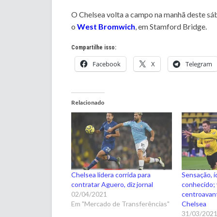
O Chelsea volta a campo na manhã deste sáb
o
West Bromwich
, em Stamford Bridge.
Compartilhe isso:
Facebook
X
Telegram
Relacionado
Chelsea lidera corrida para
Sensação, íd
contratar Aguero, diz jornal
conhecido; 
02/04/2021
centroavant
Em "Mercado de Transferências"
Chelsea
31/03/202