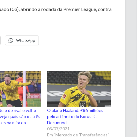
ado (03), abrindo a rodada da Premier League, contra
WhatsApp
olo de rival e velho
O plano Haaland: £86 milhões
veja quais são os três
pelo artilheiro do Borussia
es na mira do
Dortmund
03/07/2021
1
Em "Mercado de Transferências"