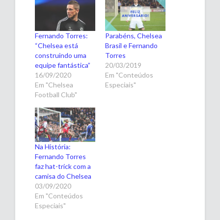
Fernando Torres:
Parabéns, Chelsea
“Chelsea está
Brasil e Fernando
construindo uma
Torres
equipe fantástica”
20/03/2019
16/09/2020
Em "Conteúdos
Em "Chelsea
Especiais"
Football Club"
Na História:
Fernando Torres
faz hat-trick com a
camisa do Chelsea
03/09/2020
Em "Conteúdos
Especiais"