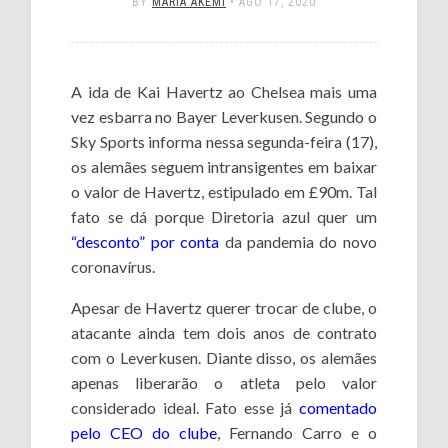
BY
MARIA AKEMI
•
AGO 17, 2020
A ida de Kai Havertz ao Chelsea mais uma
vez esbarra no Bayer Leverkusen. Segundo o
Sky Sports informa nessa segunda-feira (17),
os alemães seguem intransigentes em baixar
o valor de Havertz, estipulado em £90m. Tal
fato se dá porque Diretoria azul quer um
“desconto” por conta
da pandemia do novo
coronavírus.
Apesar de Havertz querer trocar de clube, o
atacante ainda tem dois anos de contrato
com o Leverkusen. Diante disso, os alemães
apenas liberarão o atleta pelo valor
considerado ideal. Fato esse já
comentado
pelo CEO do clube
, Fernando Carro e o