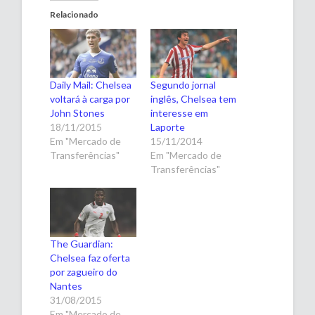
Relacionado
Daily Mail: Chelsea
Segundo jornal
voltará à carga por
inglês, Chelsea tem
John Stones
interesse em
18/11/2015
Laporte
Em "Mercado de
15/11/2014
Transferências"
Em "Mercado de
Transferências"
The Guardian:
Chelsea faz oferta
por zagueiro do
Nantes
31/08/2015
Em "Mercado de