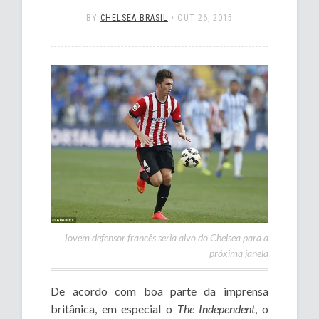
BY
CHELSEA BRASIL
•
OUT 26, 2015
Jovem defensor francês seria alvo do Chelsea para a
próxima janela
De acordo com boa parte da imprensa
britânica, em especial o
The Independent
, o