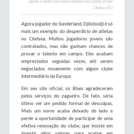
deixar o clube com cinco minutos em campo (Foto:
Chelsea FC)
Agora jogador do Sunderland, Djilobodji é só
mais um exemplo do desperdício de atletas
no Chelsea. Muitos jogadores jovens são
contratados, mas não ganham chances de
provar o talento em campo. Eles acabam
emprestados seguidas vezes, até serem
negociados novamente com algum clube
intermediário da Europa.
Em seu site oficial, os
Blues
agradeceram
pelos serviços do zagueiro. De fato, seria
ótimo ver um pedido formal de desculpas.
Mais um nome acaba deixado de lado e
perde a oportunidade de participar de uma
efetiva renovação do clube, que insiste em
investir altos valores para acabar em