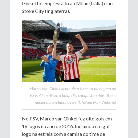
Ginkel foi emprestado ao Milan (Itália) e ao
Stoke City (Inglaterra).
Marco Van Ginkel acumula a terceira passagem no
PSV. Além disso, o holandês conquistou dois títulos
nacionais em Eindhoven. (Chelsea FC / Website)
No PSV, Marco van Ginkel fez oito gols em
16 jogos no ano de 2016. Incluindo um gol
logo na estreia com a camisa do time de