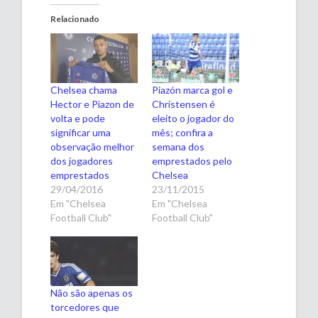
Relacionado
Chelsea chama
Piazón marca gol e
Hector e Piazon de
Christensen é
volta e pode
eleito o jogador do
significar uma
mês; confira a
observação melhor
semana dos
dos jogadores
emprestados pelo
emprestados
Chelsea
29/04/2016
23/11/2015
Em "Chelsea
Em "Chelsea
Football Club"
Football Club"
Não são apenas os
torcedores que