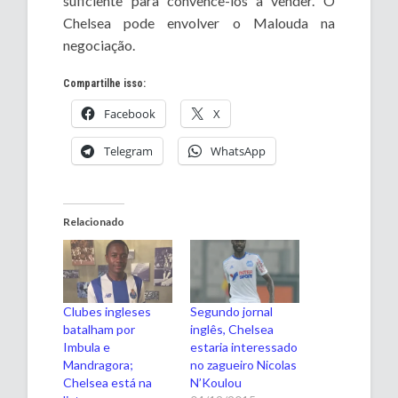
suficiente para convencê-los a vender. O
Chelsea pode envolver o Malouda na
negociação.
Compartilhe isso:
Facebook
X
Telegram
WhatsApp
Relacionado
Clubes ingleses
Segundo jornal
batalham por
inglês, Chelsea
Imbula e
estaria interessado
Mandragora;
no zagueiro Nicolas
Chelsea está na
N’Koulou