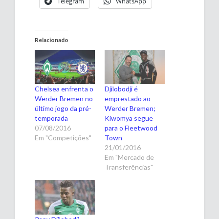
Telegram
WhatsApp
Relacionado
Chelsea enfrenta o
Djilobodji é
Werder Bremen no
emprestado ao
último jogo da pré-
Werder Bremen;
temporada
Kiwomya segue
07/08/2016
para o Fleetwood
Em "Competições"
Town
21/01/2016
Em "Mercado de
Transferências"