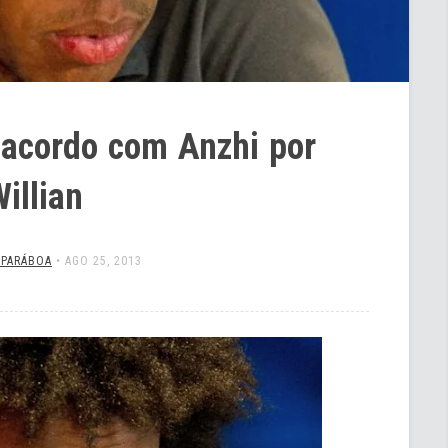
 acordo com Anzhi por
illian
 PARÁBOA
•
AGO 25, 2013