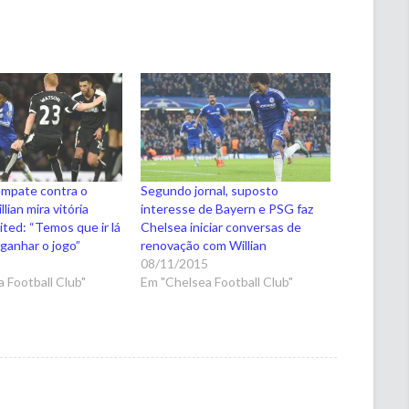
empate contra o
Segundo jornal, suposto
lian mira vitória
interesse de Bayern e PSG faz
ited: “Temos que ir lá
Chelsea iniciar conversas de
 ganhar o jogo”
renovação com Willian
5
08/11/2015
 Football Club"
Em "Chelsea Football Club"