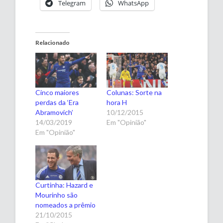
Telegram
WhatsApp
Relacionado
Cinco maiores
Colunas: Sorte na
perdas da ‘Era
hora H
Abramovich’
10/12/2015
14/03/2019
Em "Opinião"
Em "Opinião"
Curtinha: Hazard e
Mourinho são
nomeados a prêmio
21/10/2015