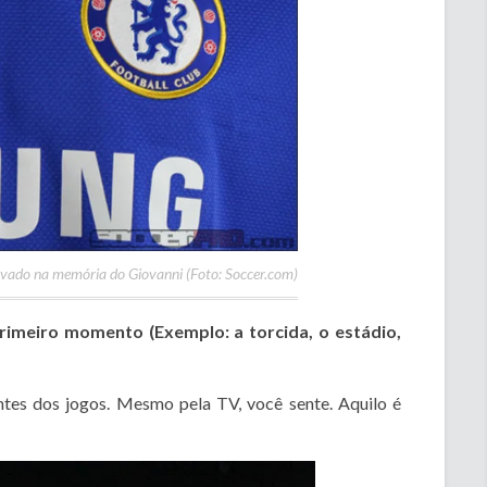
avado na memória do Giovanni (Foto: Soccer.com)
imeiro momento (Exemplo: a torcida, o estádio,
antes dos jogos. Mesmo pela TV, você sente. Aquilo é