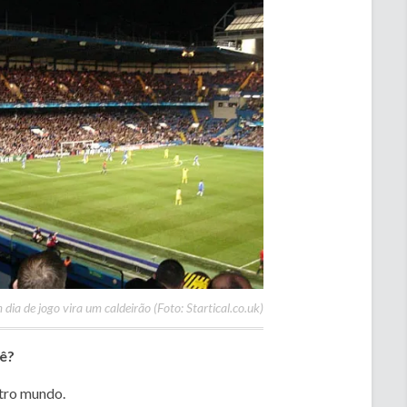
dia de jogo vira um caldeirão (Foto: Startical.co.uk)
uê?
utro mundo.