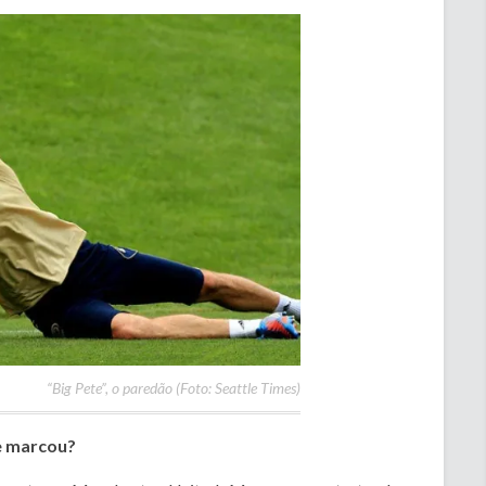
“Big Pete”, o paredão (Foto: Seattle Times)
te marcou?