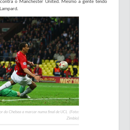
 contra o Manchester United. Mesmo a gente tendo
o Lampard.
or do Chelsea a marcar numa final de UCL (Foto:
Zimbio)