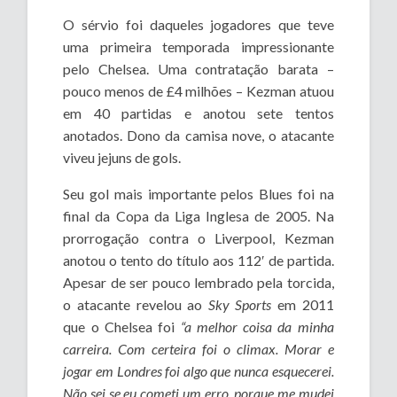
O sérvio foi daqueles jogadores que teve
uma primeira temporada impressionante
pelo Chelsea. Uma contratação barata –
pouco menos de £4 milhões – Kezman atuou
em 40 partidas e anotou sete tentos
anotados. Dono da camisa nove, o atacante
viveu jejuns de gols.
Seu gol mais importante pelos Blues foi na
final da Copa da Liga Inglesa de 2005. Na
prorrogação contra o Liverpool, Kezman
anotou o tento do título aos 112′ de partida.
Apesar de ser pouco lembrado pela torcida,
o atacante revelou ao
Sky Sports
em 2011
que o Chelsea foi
“a melhor coisa da minha
carreira. Com certeira foi o climax. Morar e
jogar em Londres foi algo que nunca esquecerei.
Não sei se eu cometi um erro, porque me mudei