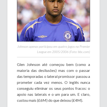
Johnson apenas participou em quatro jogos na Premier
League em 2005/2006 (Foto: bbc.com)
Glen Johnson até começou bem (como a
maioria das desilusões) mas com o passar
das temporadas o lateral promissor passou a
prometer cada vez menos. O inglês nunca
conseguiu eliminar os seus pontos fracos: o
apoio nas laterais e o um para um. E claro,
custou mais (£6M) do que deixou (£4M).