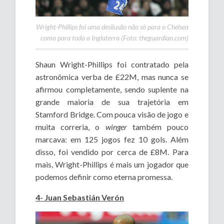
Wright-Phillips foi uma desilusão não só para o Chelsea
como para toda a Inglaterra (Foto: theguardian.com)
Shaun Wright-Phillips foi contratado pela
astronômica verba de £22M, mas nunca se
afirmou completamente, sendo suplente na
grande maioria de sua trajetória em
Stamford Bridge. Com pouca visão de jogo e
muita correria, o
winger
também pouco
marcava: em 125 jogos fez 10 gols. Além
disso, foi vendido por cerca de £8M. Para
mais, Wright-Phillips é mais um jogador que
podemos definir como eterna promessa.
4- Juan Sebastián Verón