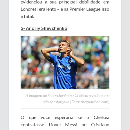
evidenciou a sua principal debilidade em
Londres: era lento – e na Premier League isso
é fatal.
3- Andriy Shevchenko
A imagem de Schevchenko no Chelsea: a vedeta que
não se esforçava (Foto: theguardian.com)
O que você esperaria se o Chelsea
contratasse Lionel Messi ou Cristiano