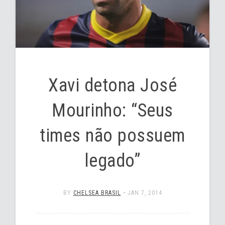
Xavi detona José
Mourinho: “Seus
times não possuem
legado”
BY
CHELSEA BRASIL
•
JAN 7, 2014