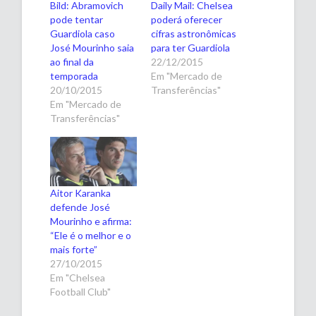
Bild: Abramovich
Daily Mail: Chelsea
pode tentar
poderá oferecer
Guardiola caso
cifras astronômicas
José Mourinho saia
para ter Guardiola
ao final da
22/12/2015
temporada
Em "Mercado de
20/10/2015
Transferências"
Em "Mercado de
Transferências"
Aitor Karanka
defende José
Mourinho e afirma:
“Ele é o melhor e o
mais forte”
27/10/2015
Em "Chelsea
Football Club"