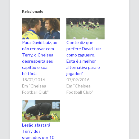
Relacionado
Para David Luiz, ao
Conte diz que
não renovar com
prefere David Luiz
Terry, o Chelsea
como zagueiro.
desrespeita seu
Esta é a melhor
capitão e sua
alternativa para o
história
jogador?
18/02/2016
07/09/2016
Em "Chelsea
Em "Chelsea
Football Club"
Football Club"
Lesão afastará
Terry dos
gramados por 10