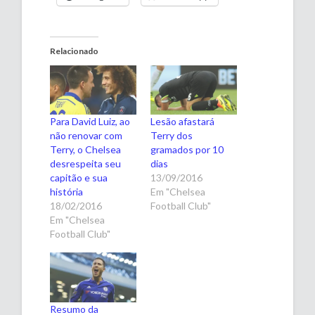
Relacionado
Para David Luiz, ao
Lesão afastará
não renovar com
Terry dos
Terry, o Chelsea
gramados por 10
desrespeita seu
dias
capitão e sua
13/09/2016
história
Em "Chelsea
18/02/2016
Football Club"
Em "Chelsea
Football Club"
Resumo da