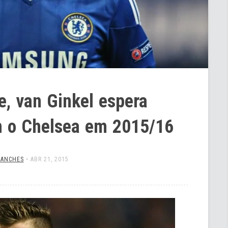
, van Ginkel espera
m o Chelsea em 2015/16
SANCHES
•
ABR 21, 2015