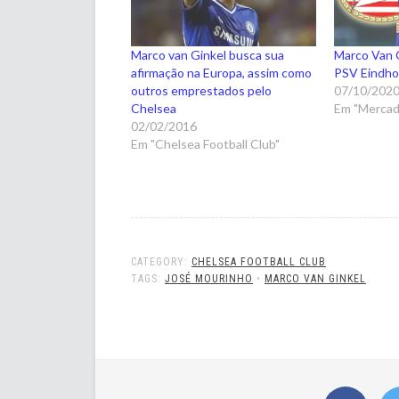
Marco van Ginkel busca sua
Marco Van 
afirmação na Europa, assim como
PSV Eindh
outros emprestados pelo
07/10/202
Chelsea
Em "Mercad
02/02/2016
Em "Chelsea Football Club"
CATEGORY:
CHELSEA FOOTBALL CLUB
TAGS:
JOSÉ MOURINHO
•
MARCO VAN GINKEL