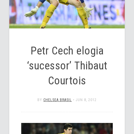
Petr Cech elogia
‘sucessor’ Thibaut
Courtois
BY
CHELSEA BRASIL
•
JUN 8, 2012