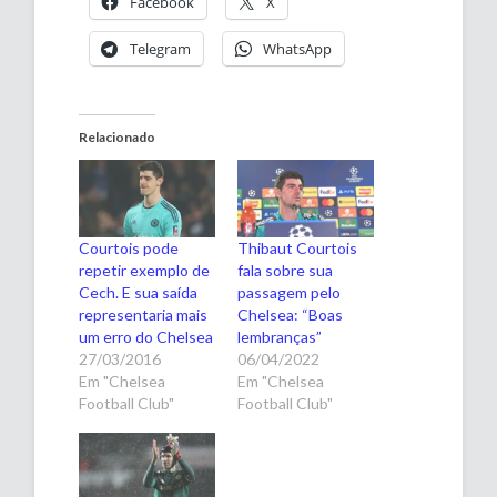
Facebook
X
Telegram
WhatsApp
Relacionado
Courtois pode
Thibaut Courtois
repetir exemplo de
fala sobre sua
Cech. E sua saída
passagem pelo
representaria mais
Chelsea: “Boas
um erro do Chelsea
lembranças”
27/03/2016
06/04/2022
Em "Chelsea
Em "Chelsea
Football Club"
Football Club"