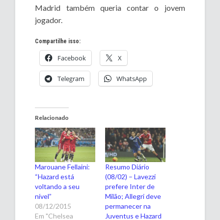
Madrid também queria contar o jovem
jogador.
Compartilhe isso:
Facebook
X
Telegram
WhatsApp
Relacionado
Marouane Fellaini:
Resumo Diário
“Hazard está
(08/02) – Lavezzi
voltando a seu
prefere Inter de
nível”
Milão; Allegri deve
08/12/2015
permanecer na
Em "Chelsea
Juventus e Hazard