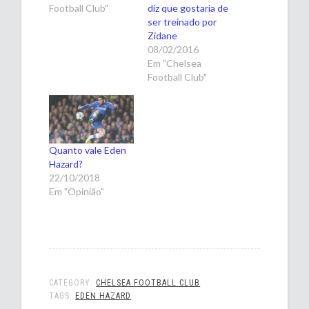
Football Club"
diz que gostaria de
ser treinado por
Zidane
08/02/2016
Em "Chelsea
Football Club"
Quanto vale Eden
Hazard?
22/10/2018
Em "Opinião"
CATEGORY:
CHELSEA FOOTBALL CLUB
TAGS:
EDEN HAZARD