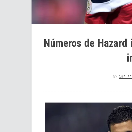
Números de Hazard 
i
BY
CHELSE