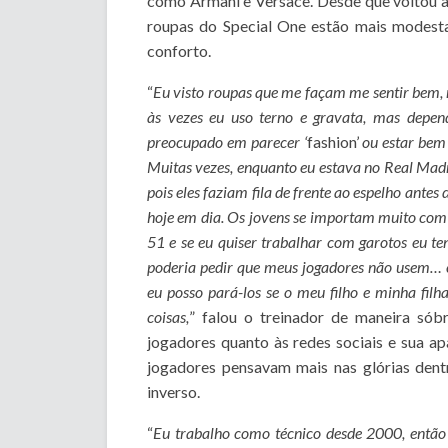
como Armani e Versace. Desde que voltou 
roupas do Special One estão mais modest
conforto.
“
Eu visto roupas que me façam me sentir bem, 
às vezes eu uso terno e gravata, mas depen
preocupado em parecer ‘
fashion’
ou estar bem 
Muitas vezes, enquanto eu estava no Real Madri
pois eles faziam fila de frente ao espelho ante
hoje em dia. Os jovens se importam muito com e
51 e se eu quiser trabalhar com garotos eu 
poderia pedir que meus jogadores não usem…
eu posso pará-los se o meu filho e minha fil
coisas,
” falou o treinador de maneira sób
jogadores quanto às redes sociais e sua 
jogadores pensavam mais nas glórias den
inverso.
“
Eu trabalho como técnico desde 2000, então