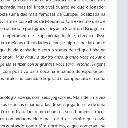
mporada, mas foi irredutível quanto ao que o jogador
 Ibiza (uma das mais famosas da Europa, localizada na
uviram os conselhos de Mourinho. Um exemplo disso é
sea quando o português chegou a Stamford Bridge em
e temperamento e se aproximando dele, o técnico disse
r em meio às dificuldades alcançar algo especial com o
 que havia ganhado e com o status de rei que tinha na
ionou: ‘
Mas daqui a quatro anos, quando você deixar o
penas se fizer coisas grandes você fará história
’. Alguns
, com positivo para cocaína e banido do esporte por
os títulos no currículo hoje são o campeonato e a copa
psicologia apenas com seus jogadores. Mais de uma vez
om as esposas e namoradas de seus jogadores e de uma
ó têm um trabalho: mantenham os seus homens – meus
eus comandados ele é mais direto e admite que envia
 perguntando como têm dormido, o que comeram, se