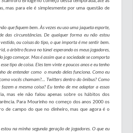
a Stamford Bridge no começo dessa temporada, até as
as, mas para ele é simplesmente por uma questão de
não que fiquem bem. Às vezes eu uso uma jaqueta esporte,
de das circunstâncias. De qualquer forma eu não estou
vestido, ou coisas do tipo, o que importa é me sentir bem.
d, o árbitro ficava no túnel esperando os meus jogadores,
s do jogo começar. Mas é assim que a sociedade se comporta
sse tipo de coisa. Eles tem vinte e poucos anos e eu tenho
tenho de entender como o mundo deles funciona. Como eu
 como vocês chamam?… Twitters dentro do ônibus? Como
ha fazem a mesma coisa? Eu tenho de me adaptar a essas
ria, mas ele não falou apenas sobre os hábitos dos
aparência. Para Mourinho no começo dos anos 2000 os
tro de campo do que no dinheiro, mas que agora é o
 estou na minha segunda geração de jogadores. O que eu