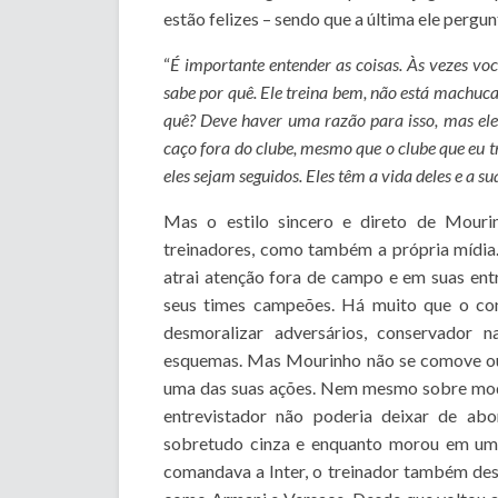
estão felizes – sendo que a última ele pergu
“
É importante entender as coisas. Às vezes v
sabe por quê. Ele treina bem, não está machuca
quê? Deve haver uma razão para isso, mas eles
caço fora do clube, mesmo que o clube que eu t
eles sejam seguidos. Eles têm a vida deles e a su
Mas o estilo sincero e direto de Mouri
treinadores, como também a própria mídi
atrai atenção fora de campo e em suas en
seus times campeões. Há muito que o con
desmoralizar adversários, conservador n
esquemas. Mas Mourinho não se comove ou 
uma das suas ações. Nem mesmo sobre moda
entrevistador não poderia deixar de ab
sobretudo cinza e enquanto morou em uma
comandava a Inter, o treinador também des