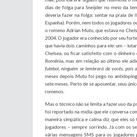
dias de folga para Sneijder no meio da te
deveria fazer na folga: sentar na praia de
Espanha). Porém, nem todos os jogadores o
o romeno Adrian Mutu, que estava no Chel
2004. O jogador era conhecido por seu fort
que havia dois caminhos para ele: um – luta
Chelsea, ou ficar satisfeito com o dinheiro
Romênia, mas em relação ao último ele adic
futebol, ninguém se lembrará de vocês, pois a
meses depois Mutu foi pego no antidoping
sete meses. Perto de se aposentar, seus únic
romenos.
Mas o técnico não se limita a fazer uso da 
foi reportado na mídia que ele conversa c
maneira simpática e calma diz que eles s
jogadores – sempre sorrindo. Já com os s
várias mensagens SMS para os jogadores