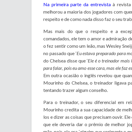
Na primeira parte da entrevista
à revista
melhorou a maioria dos jogadores com quem
respeito e de como nada disso faz o seu trab
Mas mais do que o respeito e a excep
comandados, ele tem o amor e admiração de
o fez sentir como um leão, mas Wesley Snei
no passado que ‘
Eu estava preparado para mo
do Chelsea disse que ‘
Ele é o treinador mais
para falar, pois eu amo esse cara, mas ele faz 
Em outra ocasião o inglês revelou que qu
Mourinho do Chelsea, o treinador ligava p
tentando trazer algum conselho.
Para o treinador, o seu diferencial em re
Mourinho credita a sua capacidade de melh
los e dizer as coisas que precisam ouvir. E
que ele deveria dar o prêmio de melhor jo
mãe, pois ela era ‘
alguém que realmente o m