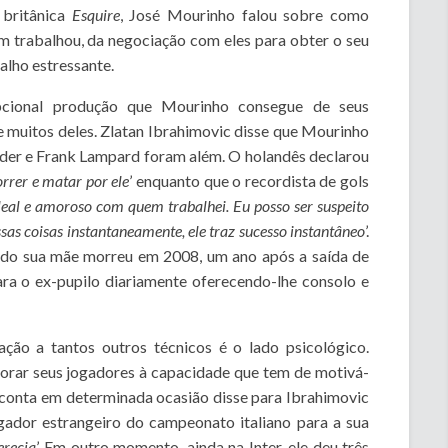
 britânica
Esquire
, José Mourinho falou sobre como
 trabalhou, da negociação com eles para obter o seu
alho estressante.
cional produção que Mourinho consegue de seus
 muitos deles. Zlatan Ibrahimovic disse que Mourinho
jder e Frank Lampard foram além. O holandês declarou
rrer e matar por ele
’ enquanto que o recordista de gols
 leal e amoroso com quem trabalhei. Eu posso ser suspeito
essas coisas instantaneamente, ele traz sucesso instantâneo
’.
ando sua mãe morreu em 2008, um ano após a saída de
ara o ex-pupilo diariamente oferecendo-lhe consolo e
lação a tantos outros técnicos é o lado psicológico.
orar seus jogadores à capacidade que tem de motivá-
le conta em determinada ocasião disse para Ibrahimovic
gador estrangeiro do campeonato italiano para a sua
erecia
’. Em outro momento, ainda na Inter, ele deu três