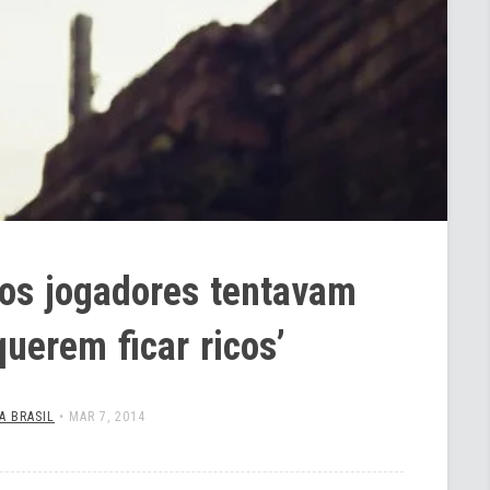
 os jogadores tentavam
querem ficar ricos’
A BRASIL
•
MAR 7, 2014