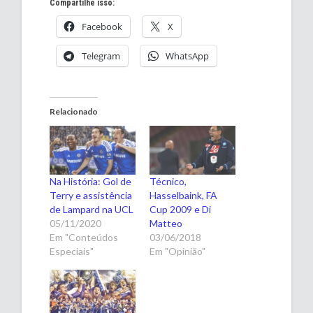
Compartilhe isso:
Facebook
X
Telegram
WhatsApp
Relacionado
Na História: Gol de
Técnico,
Terry e assistência
Hasselbaink, FA
de Lampard na UCL
Cup 2009 e Di
05/11/2020
Matteo
Em "Conteúdos
03/06/2018
Especiais"
Em "Opinião"