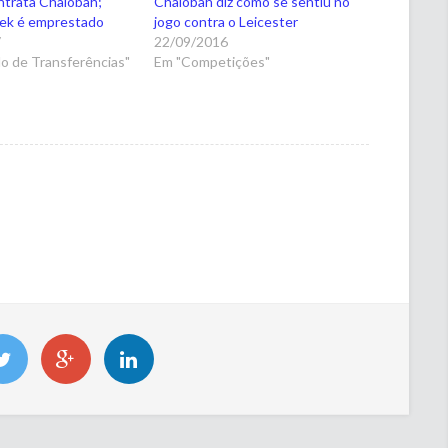
ntrata Chalobah;
Chalobah diz como se sentiu no
ek é emprestado
jogo contra o Leicester
7
22/09/2016
o de Transferências"
Em "Competições"