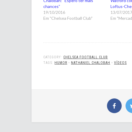
Chalobah: “Espero ter mais
Watford co
chances”
Loftus-Che
19/10/2016
13/07/201
Em "Chelsea Football Club"
Em "Mercad
CATEGORY:
CHELSEA FOOTBALL CLUB
TAGS:
HUMOR
•
NATHANIEL CHALOBAH
•
VÍDEOS