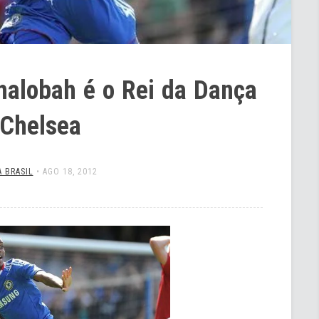
halobah é o Rei da Dança
 Chelsea
 BRASIL
•
AGO 18, 2012