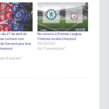
 dia 27 de abril de
No retorno à Premier League,
sea contava com
Chelsea recebe Liverpool
de Gerrard para tirar
30/10/2015
Liverpool
Em "Competições"
5
dos Especiais"