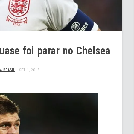
uase foi parar no Chelsea
A BRASIL
•
SET 1, 2012