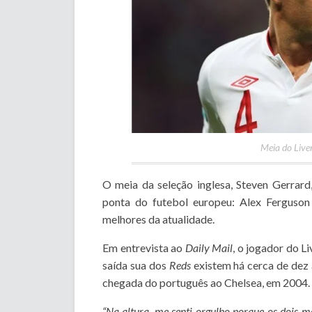
Meia do Liver
O meia da seleção inglesa, Steven Gerrard,
ponta do futebol europeu: Alex Ferguson
melhores da atualidade.
Em entrevista ao
Daily Mail
, o jogador do L
saída sua dos
Reds
existem há cerca de dez a
chegada do português ao Chelsea, em 2004.
“Na altura, me senti orgulho porque os dois 