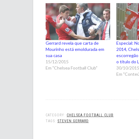
Gerrard revela que carta de
Especial: No
Mourinho está emoldurada em
2014, Chel
sua casa
escorregão 
15/12/2015
o título do 
Em "Chelsea Football Club"
30/10/201
Em "Conteú
CATEGORY:
CHELSEA FOOTBALL CLUB
TAGS:
STEVEN GERRARD