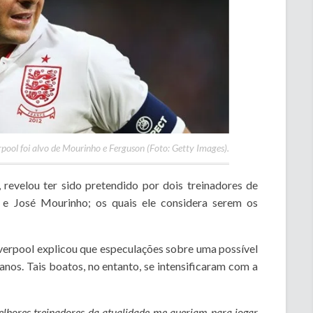
pool foi alvo de Mourinho e Ferguson (Foto: Getty Images).
 revelou ter sido pretendido por dois treinadores de
 e José Mourinho; os quais ele considera serem os
iverpool explicou que especulações sobre uma possível
nos. Tais boatos, no entanto, se intensificaram com a
melhores treinadores da atualidade me queriam para jogar