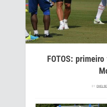
FOTOS: primeiro
Mo
BY
CHELSE