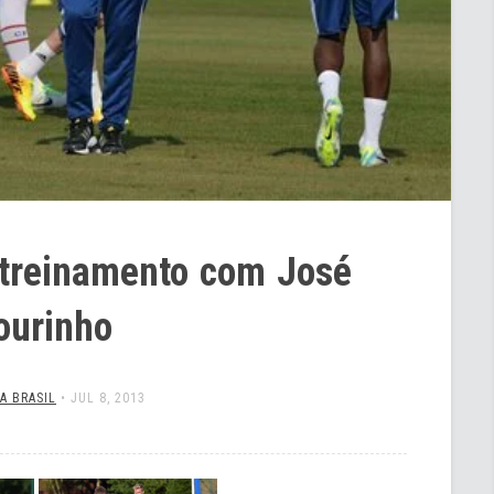
 treinamento com José
urinho
A BRASIL
•
JUL 8, 2013