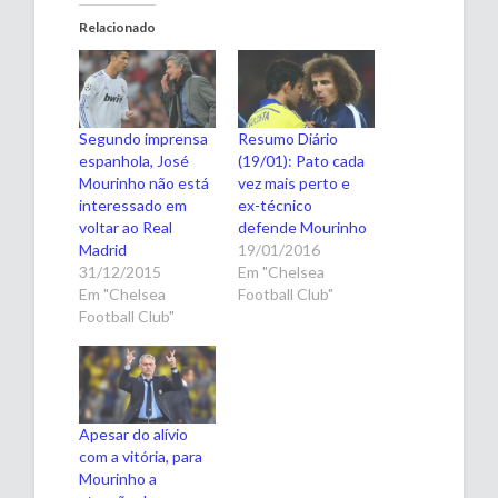
Relacionado
Segundo imprensa
Resumo Diário
espanhola, José
(19/01): Pato cada
Mourinho não está
vez mais perto e
interessado em
ex-técnico
voltar ao Real
defende Mourinho
Madrid
19/01/2016
31/12/2015
Em "Chelsea
Em "Chelsea
Football Club"
Football Club"
Apesar do alívio
com a vitória, para
Mourinho a