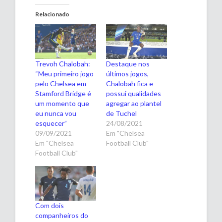
Relacionado
Trevoh Chalobah:
Destaque nos
“Meu primeiro jogo
últimos jogos,
pelo Chelsea em
Chalobah fica e
Stamford Bridge é
possui qualidades
um momento que
agregar ao plantel
eu nunca vou
de Tuchel
esquecer”
24/08/2021
09/09/2021
Em "Chelsea
Em "Chelsea
Football Club"
Football Club"
Com dois
companheiros do