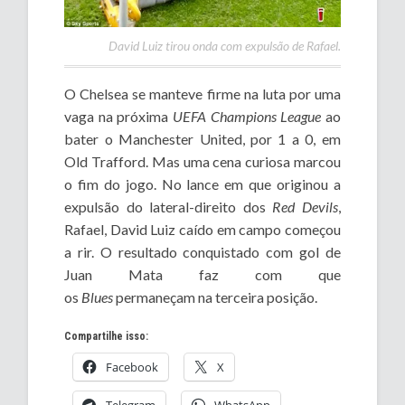
David Luiz tirou onda com expulsão de Rafael.
O Chelsea se manteve firme na luta por uma
vaga na próxima
UEFA Champions League
ao
bater o Manchester United, por 1 a 0, em
Old Trafford. Mas uma cena curiosa marcou
o fim do jogo. No lance em que originou a
expulsão do lateral-direito dos
Red Devils
,
Rafael, David Luiz caído em campo começou
a rir. O resultado conquistado com gol de
Juan Mata faz com que
os
Blues
permaneçam na terceira posição.
Compartilhe isso:
Facebook
X
Telegram
WhatsApp