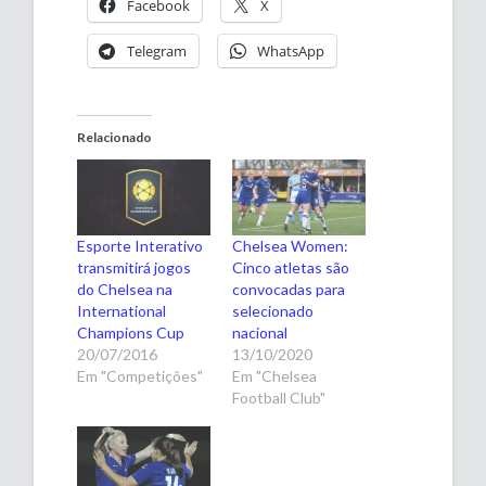
Facebook
X
Telegram
WhatsApp
Relacionado
Esporte Interativo
Chelsea Women:
transmitirá jogos
Cinco atletas são
do Chelsea na
convocadas para
International
selecionado
Champions Cup
nacional
20/07/2016
13/10/2020
Em "Competições"
Em "Chelsea
Football Club"